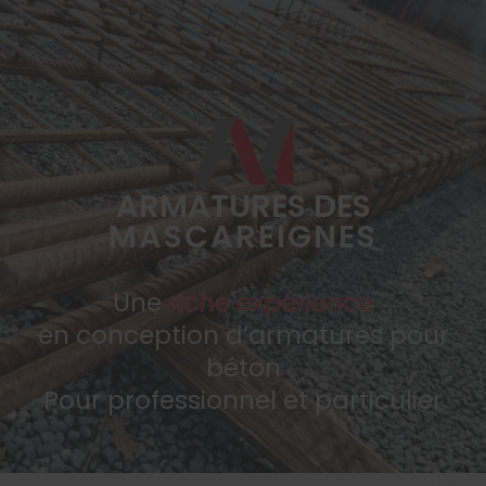
ARMATURES DES
MASCAREIGNES
Une
riche expérience
en conception d’armatures pour
béton
Pour professionnel et particulier