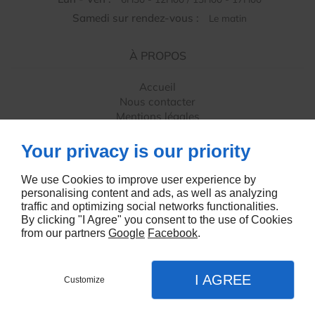
Samedi sur rendez-vous :
Le matin
À PROPOS
Accueil
Nous contacter
Mentions légales
Plan du site
Your privacy is our priority
SUIVEZ-NOUS
We use Cookies to improve user experience by
personalising content and ads, as well as analyzing
traffic and optimizing social networks functionalities.
By clicking "I Agree" you consent to the use of Cookies
from our partners
Google
Facebook
.
Agence web
I AGREE
Customize
Appel
Menu
Contact
Plan